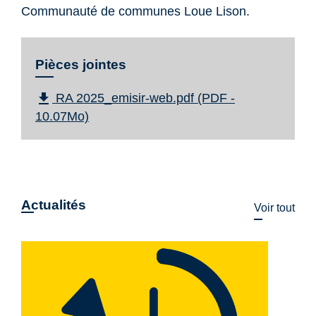
Communauté de communes Loue Lison.
Pièces jointes
file_download
RA 2025_emisir-web.pdf (PDF -
10.07Mo)
Actualités
Voir tout