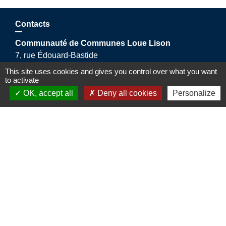
Contacts
Communauté de Communes Loue Lison
7, rue Édouard-Bastide
25290 Ornans - FRANCE
This site uses cookies and gives you control over what you want
+33 3 81 57 16 33
to activate
Contact par formulaire
OK, accept all
Deny all cookies
Personalize
L'appli du territoire
Intramuros
Mentions légales
-
Politique de confidentialité
-