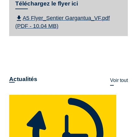
Téléchargez le flyer ici
file_download
A5 Flyer_Sentier Gargantua_VF.pdf
(PDF - 10.04 MB)
Actualités
Voir tout