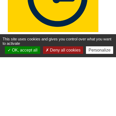
Horaires d'ouverture adaptés à
This site uses cookies and gives you control over what you want
France services Quingey
to activate
OK, accept all
Deny all cookies
Personalize
SOCIAL
Contacts
Communauté de Communes Loue Lison
7, rue Édouard-Bastide
25290 Ornans - FRANCE
+33 3 81 57 16 33