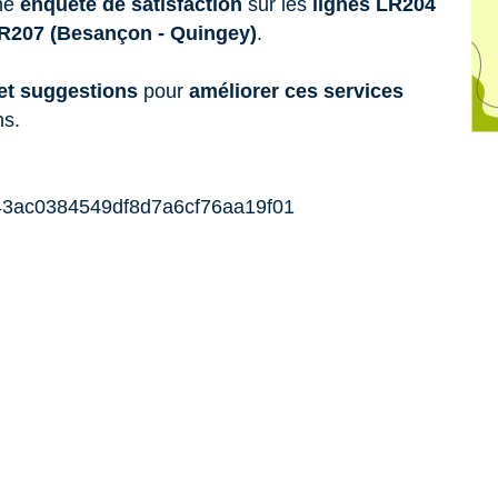
ne
enquête de satisfaction
sur les
lignes LR204
R207 (Besançon - Quingey)
.
 et suggestions
pour
améliorer ces services
ns.
2b43ac0384549df8d7a6cf76aa19f01