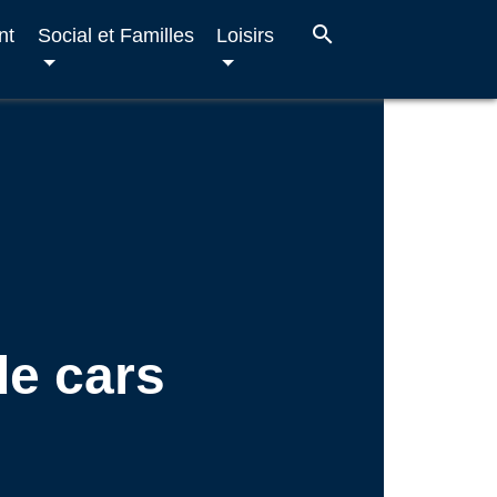
search
nt
Social et Familles
Loisirs
de cars