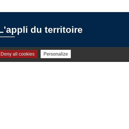
L'appli du territoire
Intramuros
Deny all cookies
Personalize
s