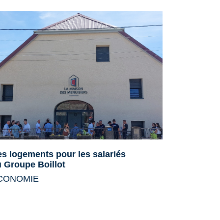
s logements pour les salariés
Aide à l'a
 Groupe Boillot
assistance
CONOMIE
MOBILITE