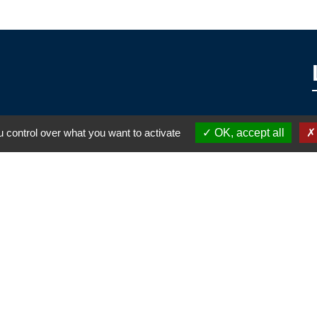
 control over what you want to activate
OK, accept all
alité
-
Accessibilité
-
Plan du site
-
Gestion des cookie