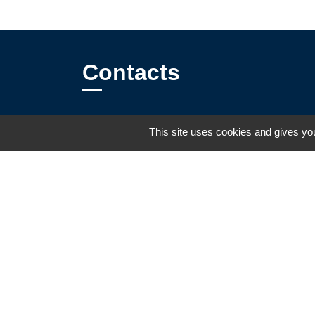
Contacts
Communauté de Communes Loue
This site uses cookies and gives you
Lison
7, rue Édouard-Bastide
25290 Ornans - FRANCE
+33 3 81 57 16 33
Contact par formulaire
Mentions légales
-
Politique de confidenti