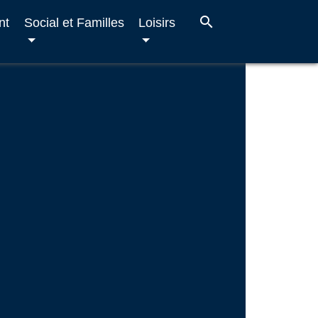
search
nt
Social et Familles
Loisirs